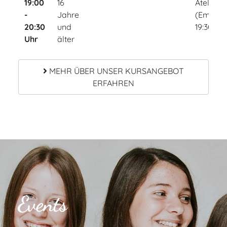
19:00
16
Atelier
-
Jahre
(Emilie, 
20:30
und
19:30 Uh
Uhr
älter
MEHR ÜBER UNSER KURSANGEBOT
ERFAHREN
Events