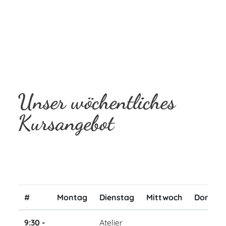
Unser wöchentliches
Kursangebot
#
Montag
Dienstag
Mittwoch
Donner
9:30 -
Atelier